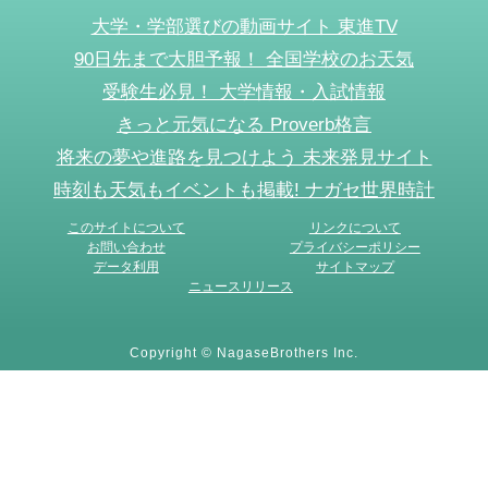
大学・学部選びの動画サイト 東進TV
90日先まで大胆予報！ 全国学校のお天気
受験生必見！ 大学情報・入試情報
きっと元気になる Proverb格言
将来の夢や進路を見つけよう 未来発見サイト
時刻も天気もイベントも掲載! ナガセ世界時計
このサイトについて
リンクについて
お問い合わせ
プライバシーポリシー
データ利用
サイトマップ
ニュースリリース
Copyright © NagaseBrothers Inc.