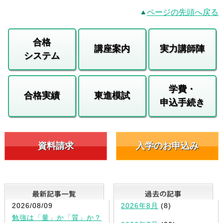
ページの先頭へ戻る
合格
講座案内
実力講師陣
システム
学費・
合格実績
東進模試
申込手続き
資料請求
入学のお申込み
最新記事一覧
2026/08/09
2026年8月
(8)
勉強は「量」か「質」か？