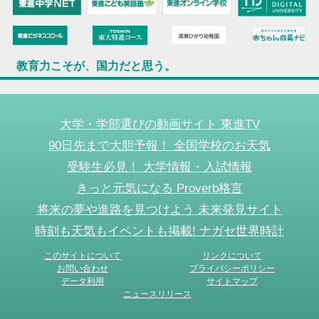
教育力こそが、国力だと思う。
大学・学部選びの動画サイト 東進TV
90日先まで大胆予報！ 全国学校のお天気
受験生必見！ 大学情報・入試情報
きっと元気になる Proverb格言
将来の夢や進路を見つけよう 未来発見サイト
時刻も天気もイベントも掲載! ナガセ世界時計
このサイトについて
リンクについて
お問い合わせ
プライバシーポリシー
データ利用
サイトマップ
ニュースリリース