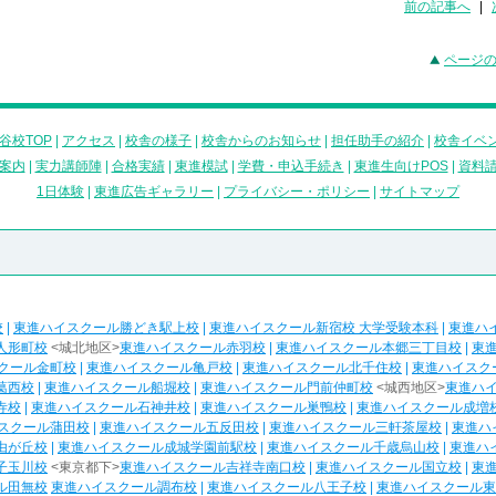
前の記事へ
|
ページ
谷校TOP
|
アクセス
|
校舎の様子
|
校舎からのお知らせ
|
担任助手の紹介
|
校舎イベ
案内
|
実力講師陣
|
合格実績
|
東進模試
|
学費・申込手続き
|
東進生向けPOS
|
資料
1日体験
|
東進広告ギャラリー
|
プライバシー・ポリシー
|
サイトマップ
校
|
東進ハイスクール勝どき駅上校
|
東進ハイスクール新宿校 大学受験本科
|
東進ハ
人形町校
<城北地区>
東進ハイスクール赤羽校
|
東進ハイスクール本郷三丁目校
|
東
クール金町校
|
東進ハイスクール亀戸校
|
東進ハイスクール北千住校
|
東進ハイスク
葛西校
|
東進ハイスクール船堀校
|
東進ハイスクール門前仲町校
<城西地区>
東進ハ
寺校
|
東進ハイスクール石神井校
|
東進ハイスクール巣鴨校
|
東進ハイスクール成増
スクール蒲田校
|
東進ハイスクール五反田校
|
東進ハイスクール三軒茶屋校
|
東進ハ
由が丘校
|
東進ハイスクール成城学園前駅校
|
東進ハイスクール千歳烏山校
|
東進ハ
子玉川校
<東京都下>
東進ハイスクール吉祥寺南口校
|
東進ハイスクール国立校
|
東
ル田無校
東進ハイスクール調布校
|
東進ハイスクール八王子校
|
東進ハイスクール東