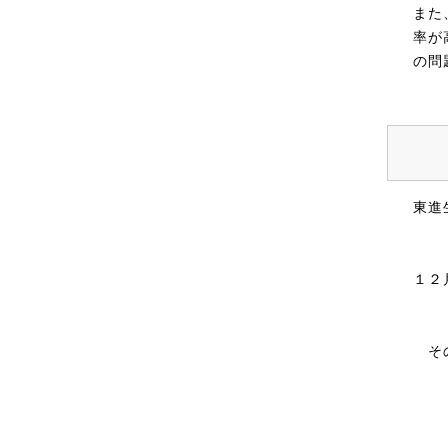
また
率が
の問
東進
１２
そ