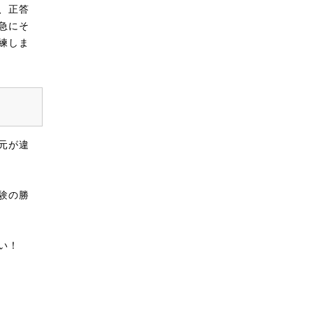
、正答
急にそ
練しま
元が違
験の勝
い！