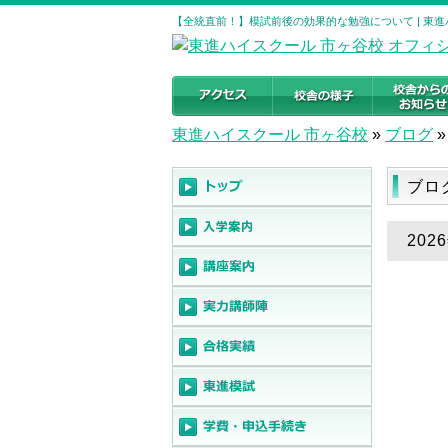
【全統直前！】模試前後の効果的な勉強について | 東
東進ハイスクール 市ヶ谷校
»
ブログ
»
ブロ
20