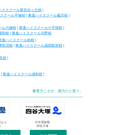
ハイスクール新百合ヶ丘校
|
スクール平塚校
|
東進ハイスクール藤沢校
|
ール川越校
|
東進ハイスクール小手指校
|
浦和校
|
東進ハイスクール与野校
東進ハイスクール柏校
|
津田沼校
|
東進ハイスクール成田駅前校
|
良校
|
|
東進ハイスクール浦和校
|
教育力こそが、国力だと思う。
抜なら
中学受験塾
塾
四谷大塚