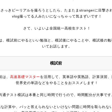
さっきビーリアルを撮ろうとしたら、たまたまstrangerに目撃さ
vlog撮ってる人みたいになっちゃって気まずいです！
さて、いよいよ全国統一高校生テスト！
は、模試前にやるといい勉強と、模試後にやることや、模試後の勉
いてお話します。
模試前
前は、
高速基礎マスター
を活用して、英単語や英熟語、計算演習、
世界史の単語などをやることをおススメします！
共通テスト模試は本番と同じ時間で行うので、時間配分が大事です
純な計算や、パッと答えられないといけない問題に時間を取られな