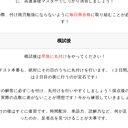
に、高速基礎マスターでしっかり演習しましょう！
の際、付け焼刃勉強にならないように
毎日再合格
に取り組むことが
す！
模試後
模試後は
早急に丸付け
をやってください！
テスト本番も、絶対にその日のうちに丸付けを行います。（２日間
は２日目の夜に行うのが定石です）
分の解答に必ず〇を付け、丸付けを行いやすくしましょう！採点後
、実際の点数に差がないことが理想です！今から練習していきまし
けの後はすぐに復習です。時間配分、単語力、読解力など、何が足
ったのか、反省点を見つけることが大事です。