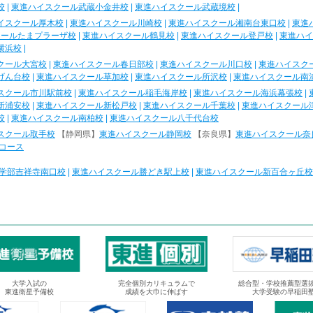
校
|
東進ハイスクール武蔵小金井校
|
東進ハイスクール武蔵境校
|
イスクール厚木校
|
東進ハイスクール川崎校
|
東進ハイスクール湘南台東口校
|
東進
クールたまプラーザ校
|
東進ハイスクール鶴見校
|
東進ハイスクール登戸校
|
東進ハイ
横浜校
|
クール大宮校
|
東進ハイスクール春日部校
|
東進ハイスクール川口校
|
東進ハイスク
げん台校
|
東進ハイスクール草加校
|
東進ハイスクール所沢校
|
東進ハイスクール南
スクール市川駅前校
|
東進ハイスクール稲毛海岸校
|
東進ハイスクール海浜幕張校
|
新浦安校
|
東進ハイスクール新松戸校
|
東進ハイスクール千葉校
|
東進ハイスクール
校
|
東進ハイスクール南柏校
|
東進ハイスクール八千代台校
スクール取手校
【静岡県】
東進ハイスクール静岡校
【奈良県】
東進ハイスクール奈
コース
学部吉祥寺南口校
|
東進ハイスクール勝どき駅上校
|
東進ハイスクール新百合ヶ丘校
大学入試の
完全個別カリキュラムで
総合型・学校推薦型選
東進衛星予備校
成績を大巾に伸ばす
大学受験の早稲田