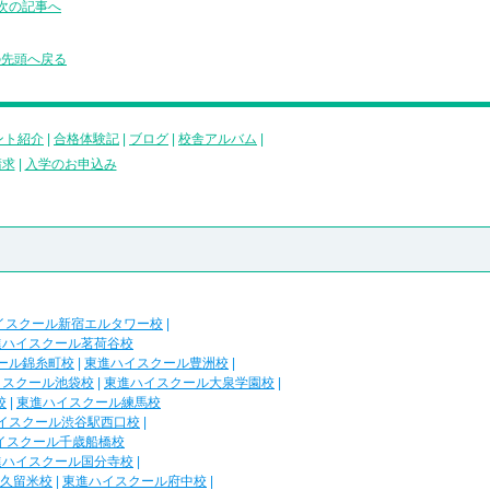
次の記事へ
の先頭へ戻る
ント紹介
|
合格体験記
|
ブログ
|
校舎アルバム
|
請求
|
入学のお申込み
イスクール新宿エルタワー校
|
進ハイスクール茗荷谷校
ール錦糸町校
|
東進ハイスクール豊洲校
|
イスクール池袋校
|
東進ハイスクール大泉学園校
|
校
|
東進ハイスクール練馬校
イスクール渋谷駅西口校
|
イスクール千歳船橋校
進ハイスクール国分寺校
|
久留米校
|
東進ハイスクール府中校
|