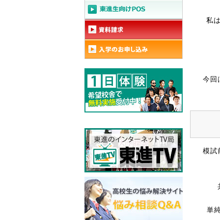
私は
今回
模試
単