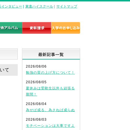
長インタビュー
|
東進ハイスクール
|
サイトマップ
最新記事一覧
2026/08/06
ついて
勉強の質の上げ方について！
2026/08/05
夏休みは受験生以外も頑張る
期間！
2026/08/04
為せば成る、為さねば成らぬ
2026/08/03
モチベーションは大事ですよ