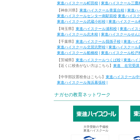
東進ハイスクール町田校
|
東進ハイスクール三鷹
【神奈川県】
東進ハイスクール青葉台校
|
東進ハ
東進ハイスクールセンター南駅前校
東進ハイス
東進ハイスクール武蔵小杉校
|
東進ハイスクール
【埼玉県】
東進ハイスクール浦和校
|
東進ハイス
東進ハイスクール志木校
|
東進ハイスクールせん
【千葉県】
東進ハイスクール我孫子校
|
東進ハイ
東進ハイスクール北習志野校
|
東進ハイスクール
東進ハイスクール船橋校
|
東進ハイスクール松戸
【茨城県】
東進ハイスクールつくば校
|
東進ハイ
【近くに校舎がない方はこちら】
東進 在宅受講
【中学部設置校舎はこちら】
東進ハイスクール中
東進ハイスクール海浜幕張校
|
ナガセの教育ネットワーク
大学受験の予備校
東進ハイスクール