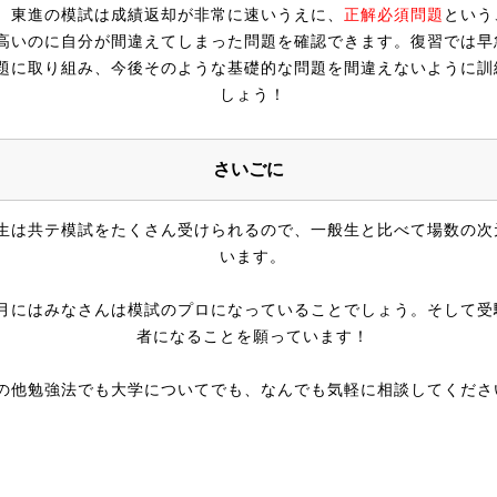
、東進の模試は成績返却が非常に速いうえに、
正解必須問題
という
高いのに自分が間違えてしまった問題を確認できます。復習では早
題に取り組み、今後そのような基礎的な問題を間違えないように訓
しょう！
さいごに
生は共テ模試をたくさん受けられるので、一般生と比べて場数の次
います。
月にはみなさんは模試のプロになっていることでしょう。そして受
者になることを願っています！
の他勉強法でも大学についてでも、なんでも気軽に相談してくださ