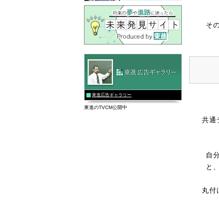
そ
東進広告ギャラリー
東進のTVCM公開中
共通
自
と
丸付