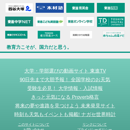
教育力こそが、国力だと思う。
大学・学部選びの動画サイト 東進TV
90日先まで大胆予報！ 全国学校のお天気
受験生必見！ 大学情報・入試情報
きっと元気になる Proverb格言
将来の夢や進路を見つけよう 未来発見サイト
時刻も天気もイベントも掲載! ナガセ世界時計
このサイトについて
リンクについて
お問い合わせ
プライバシーポリシー