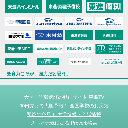
教育力こそが、国力だと思う。
大学・学部選びの動画サイト 東進TV
90日先まで大胆予報！ 全国学校のお天気
受験生必見！ 大学情報・入試情報
きっと元気になる Proverb格言