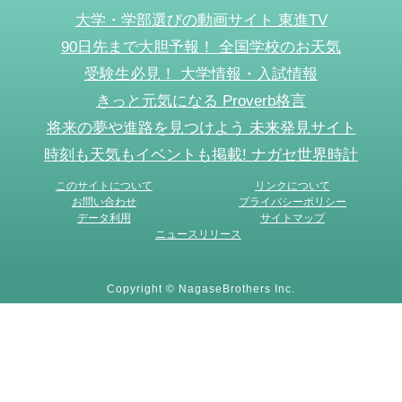
大学・学部選びの動画サイト 東進TV
90日先まで大胆予報！ 全国学校のお天気
受験生必見！ 大学情報・入試情報
きっと元気になる Proverb格言
将来の夢や進路を見つけよう 未来発見サイト
時刻も天気もイベントも掲載! ナガセ世界時計
このサイトについて
リンクについて
お問い合わせ
プライバシーポリシー
データ利用
サイトマップ
ニュースリリース
Copyright © NagaseBrothers Inc.