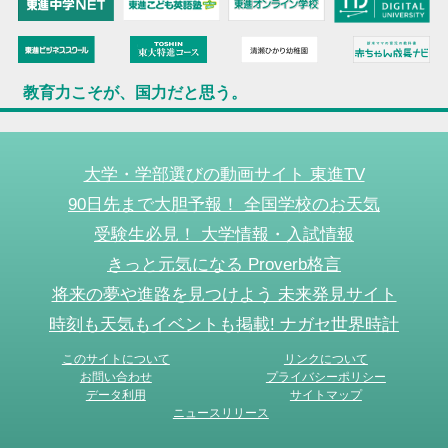
教育力こそが、国力だと思う。
大学・学部選びの動画サイト 東進TV
90日先まで大胆予報！ 全国学校のお天気
受験生必見！ 大学情報・入試情報
きっと元気になる Proverb格言
将来の夢や進路を見つけよう 未来発見サイト
時刻も天気もイベントも掲載! ナガセ世界時計
このサイトについて
リンクについて
お問い合わせ
プライバシーポリシー
データ利用
サイトマップ
ニュースリリース