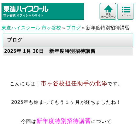
東進
市ヶ谷校
オフィシャルサイト
メニュー
ホームページ
東進ハイスクール 市ヶ谷校
»
ブログ
»
新年度特別招待講習
ブログ
2025年 1月 30日 新年度特別招待講習
市ヶ谷校担任助手の北添
こんにちは！
です。
2025年も始まってもう１ヶ月が経ちましたね！
新年度特別招待講習
今回は
について