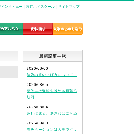
長インタビュー
|
東進ハイスクール
|
サイトマップ
最新記事一覧
2026/08/06
勉強の質の上げ方について！
2026/08/05
夏休みは受験生以外も頑張る
期間！
2026/08/04
為せば成る、為さねば成らぬ
2026/08/03
モチベーションは大事ですよ