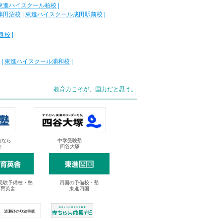
東進ハイスクール柏校
|
津田沼校
|
東進ハイスクール成田駅前校
|
良校
|
|
東進ハイスクール浦和校
|
教育力こそが、国力だと思う。
抜なら
中学受験塾
塾
四谷大塚
受験予備校・塾
四国の予備校・塾
進育英舎
東進四国