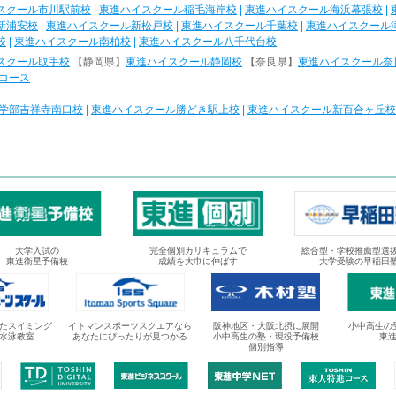
スクール市川駅前校
|
東進ハイスクール稲毛海岸校
|
東進ハイスクール海浜幕張校
|
新浦安校
|
東進ハイスクール新松戸校
|
東進ハイスクール千葉校
|
東進ハイスクール
校
|
東進ハイスクール南柏校
|
東進ハイスクール八千代台校
スクール取手校
【静岡県】
東進ハイスクール静岡校
【奈良県】
東進ハイスクール奈
コース
学部吉祥寺南口校
|
東進ハイスクール勝どき駅上校
|
東進ハイスクール新百合ヶ丘校
大学入試の
完全個別カリキュラムで
総合型・学校推薦型選
東進衛星予備校
成績を大巾に伸ばす
大学受験の早稲田
たスイミング
イトマンスポーツスクエアなら
阪神地区・大阪北摂に展開
小中高生の
水泳教室
あなたにぴったりが見つかる
小中高生の塾・現役予備校
東
個別指導