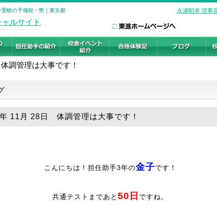
大学受験の予備校・塾｜東京都
永瀬昭幸 理事
体調管理は大事です！
グ
5年 11月 28日 体調管理は大事です！
金子
こんにちは！担任助手3年の
です！
50日
共通テストまであと
ですね。