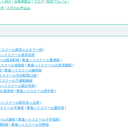
ント紹介
|
合格体験記
|
ブログ
|
校舎アルバム
|
請求
|
入学のお申込み
イスクール新宿エルタワー校
|
進ハイスクール茗荷谷校
ール錦糸町校
|
東進ハイスクール豊洲校
|
イスクール池袋校
|
東進ハイスクール大泉学園校
|
校
|
東進ハイスクール練馬校
イスクール渋谷駅西口校
|
イスクール千歳船橋校
進ハイスクール国分寺校
|
久留米校
|
東進ハイスクール府中校
|
ハイスクール新百合ヶ丘校
|
スクール平塚校
|
東進ハイスクール藤沢校
|
ール川越校
|
東進ハイスクール小手指校
|
浦和校
|
東進ハイスクール与野校