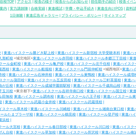
谷校TOP
|
アクセス
|
校舎の様子
|
校舎からのお知らせ
|
担任助手の紹介
|
校舎イベ
案内
|
実力講師陣
|
合格実績
|
東進模試
|
学費・申込手続き
|
東進生向けPOS
|
資料
1日体験
|
東進広告ギャラリー
|
プライバシー・ポリシー
|
サイトマップ
校
|
東進ハイスクール勝どき駅上校
|
東進ハイスクール新宿校 大学受験本科
|
東進ハ
人形町校
<城北地区>
東進ハイスクール赤羽校
|
東進ハイスクール本郷三丁目校
|
東
クール金町校
|
東進ハイスクール亀戸校
|
東進ハイスクール北千住校
|
東進ハイスク
葛西校
|
東進ハイスクール船堀校
|
東進ハイスクール門前仲町校
<城西地区>
東進ハ
寺校
|
東進ハイスクール石神井校
|
東進ハイスクール巣鴨校
|
東進ハイスクール成増
スクール蒲田校
|
東進ハイスクール五反田校
|
東進ハイスクール三軒茶屋校
|
東進ハ
由が丘校
|
東進ハイスクール成城学園前駅校
|
東進ハイスクール千歳烏山校
|
東進ハ
子玉川校
<東京都下>
東進ハイスクール吉祥寺南口校
|
東進ハイスクール国立校
|
東
ル田無校
東進ハイスクール調布校
|
東進ハイスクール八王子校
|
東進ハイスクール東
校
|
東進ハイスクール武蔵小金井校
|
東進ハイスクール武蔵境校
|
イスクール厚木校
|
東進ハイスクール川崎校
|
東進ハイスクール湘南台東口校
|
東進
クールたまプラーザ校
|
東進ハイスクール鶴見校
|
東進ハイスクール登戸校
|
東進ハイ
横浜校
|
クール大宮校
|
東進ハイスクール春日部校
|
東進ハイスクール川口校
|
東進ハイスク
げん台校
|
東進ハイスクール草加校
|
東進ハイスクール所沢校
|
東進ハイスクール南