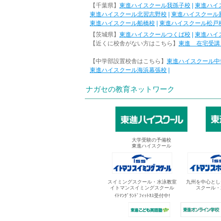
【千葉県】
東進ハイスクール我孫子校
|
東進ハイ
東進ハイスクール北習志野校
|
東進ハイスクール
東進ハイスクール船橋校
|
東進ハイスクール松戸
【茨城県】
東進ハイスクールつくば校
|
東進ハイ
【近くに校舎がない方はこちら】
東進 在宅受講
【中学部設置校舎はこちら】
東進ハイスクール中
東進ハイスクール海浜幕張校
|
ナガセの教育ネットワーク
大学受験の予備校
東進ハイスクール
スイミングスクール・水泳教室
九州を中心とし
イトマンスイミングスクール
スクール・
ｲﾄﾏﾝｸﾞﾗﾝﾄﾞﾌｨｯﾄﾈｽ受付中!