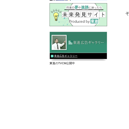
東進広告ギャラリー
東進のTVCM公開中