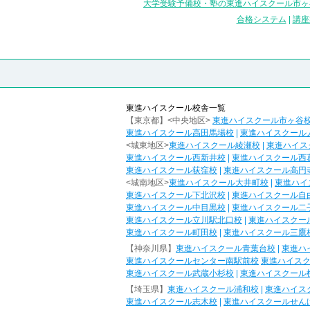
大学受験予備校・塾の東進ハイスクール市ヶ
合格システム
|
講座
東進ハイスクール校舎一覧
【東京都】<中央地区>
東進ハイスクール市ヶ谷
東進ハイスクール高田馬場校
|
東進ハイスクール
<城東地区>
東進ハイスクール綾瀬校
|
東進ハイス
東進ハイスクール西新井校
|
東進ハイスクール西
東進ハイスクール荻窪校
|
東進ハイスクール高円
<城南地区>
東進ハイスクール大井町校
|
東進ハイ
東進ハイスクール下北沢校
|
東進ハイスクール自
東進ハイスクール中目黒校
|
東進ハイスクール二
東進ハイスクール立川駅北口校
|
東進ハイスクー
東進ハイスクール町田校
|
東進ハイスクール三鷹
【神奈川県】
東進ハイスクール青葉台校
|
東進ハ
東進ハイスクールセンター南駅前校
東進ハイス
東進ハイスクール武蔵小杉校
|
東進ハイスクール
【埼玉県】
東進ハイスクール浦和校
|
東進ハイス
東進ハイスクール志木校
|
東進ハイスクールせん