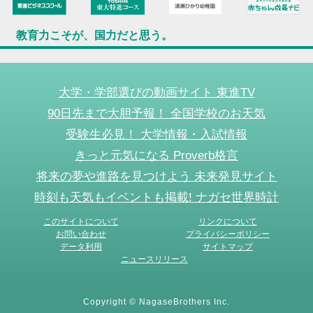
教育力こそが、国力だと思う。
大学・学部選びの動画サイト 東進TV
90日先まで大胆予報！ 全国学校のお天気
受験生必見！ 大学情報・入試情報
きっと元気になる Proverb格言
将来の夢や進路を見つけよう 未来発見サイト
時刻も天気もイベントも掲載! ナガセ世界時計
このサイトについて
リンクについて
お問い合わせ
プライバシーポリシー
データ利用
サイトマップ
ニュースリリース
Copyright © NagaseBrothers Inc.