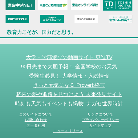
教育力こそが、国力だと思う。
大学・学部選びの動画サイト 東進TV
90日先まで大胆予報！ 全国学校のお天気
受験生必見！ 大学情報・入試情報
きっと元気になる Proverb格言
将来の夢や進路を見つけよう 未来発見サイト
時刻も天気もイベントも掲載! ナガセ世界時計
このサイトについて
リンクについて
お問い合わせ
プライバシーポリシー
データ利用
サイトマップ
ニュースリリース