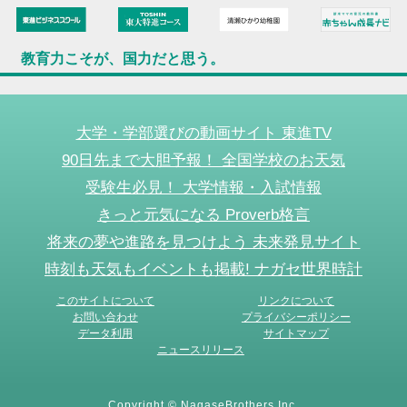
教育力こそが、国力だと思う。
大学・学部選びの動画サイト 東進TV
90日先まで大胆予報！ 全国学校のお天気
受験生必見！ 大学情報・入試情報
きっと元気になる Proverb格言
将来の夢や進路を見つけよう 未来発見サイト
時刻も天気もイベントも掲載! ナガセ世界時計
このサイトについて
リンクについて
お問い合わせ
プライバシーポリシー
データ利用
サイトマップ
ニュースリリース
Copyright © NagaseBrothers Inc.