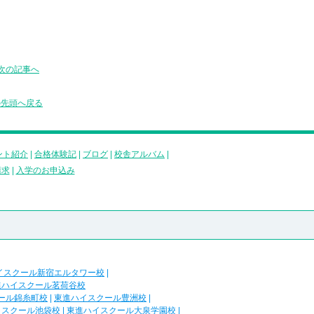
次の記事へ
の先頭へ戻る
ント紹介
|
合格体験記
|
ブログ
|
校舎アルバム
|
請求
|
入学のお申込み
イスクール新宿エルタワー校
|
進ハイスクール茗荷谷校
ール錦糸町校
|
東進ハイスクール豊洲校
|
イスクール池袋校
|
東進ハイスクール大泉学園校
|