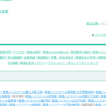
前の記事へ
|
ページ
谷校TOP
|
アクセス
|
校舎の様子
|
校舎からのお知らせ
|
担任助手の紹介
|
校舎イベ
案内
|
実力講師陣
|
合格実績
|
東進模試
|
学費・申込手続き
|
東進生向けPOS
|
資料
1日体験
|
東進広告ギャラリー
|
プライバシー・ポリシー
|
サイトマップ
校
|
東進ハイスクール勝どき駅上校
|
東進ハイスクール新宿校 大学受験本科
|
東進ハ
人形町校
<城北地区>
東進ハイスクール赤羽校
|
東進ハイスクール本郷三丁目校
|
東
クール金町校
|
東進ハイスクール亀戸校
|
東進ハイスクール北千住校
|
東進ハイスク
葛西校
|
東進ハイスクール船堀校
|
東進ハイスクール門前仲町校
<城西地区>
東進ハ