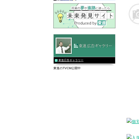
東進広告ギャラリー
東進のTVCM公開中