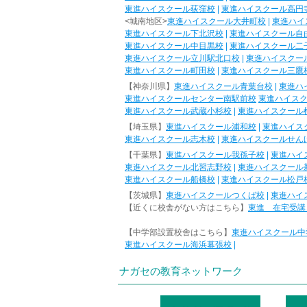
東進ハイスクール荻窪校
|
東進ハイスクール高円
<城南地区>
東進ハイスクール大井町校
|
東進ハイ
東進ハイスクール下北沢校
|
東進ハイスクール自
東進ハイスクール中目黒校
|
東進ハイスクール二
東進ハイスクール立川駅北口校
|
東進ハイスクー
東進ハイスクール町田校
|
東進ハイスクール三鷹
【神奈川県】
東進ハイスクール青葉台校
|
東進ハ
東進ハイスクールセンター南駅前校
東進ハイス
東進ハイスクール武蔵小杉校
|
東進ハイスクール
【埼玉県】
東進ハイスクール浦和校
|
東進ハイス
東進ハイスクール志木校
|
東進ハイスクールせん
【千葉県】
東進ハイスクール我孫子校
|
東進ハイ
東進ハイスクール北習志野校
|
東進ハイスクール
東進ハイスクール船橋校
|
東進ハイスクール松戸
【茨城県】
東進ハイスクールつくば校
|
東進ハイ
【近くに校舎がない方はこちら】
東進 在宅受講
【中学部設置校舎はこちら】
東進ハイスクール中
東進ハイスクール海浜幕張校
|
ナガセの教育ネットワーク