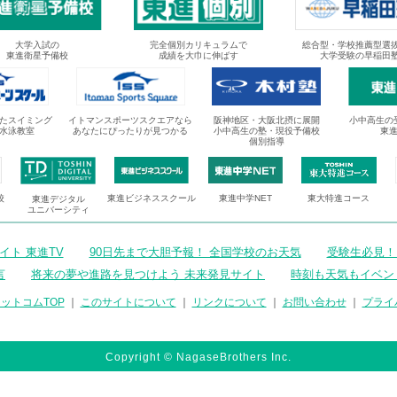
大学入試の
完全個別カリキュラムで
総合型・学校推薦型選
東進衛星予備校
成績を大巾に伸ばす
大学受験の早稲田
たスイミング
イトマンスポーツスクエアなら
阪神地区・大阪北摂に展開
小中高生の
水泳教室
あなたにぴったりが見つかる
小中高生の塾・現役予備校
東
個別指導
校
東進ビジネススクール
東進中学NET
東大特進コース
東進デジタル
ユニバーシティ
ト 東進TV
90日先まで大胆予報！ 全国学校のお天気
受験生必見！
言
将来の夢や進路を見つけよう 未来発見サイト
時刻も天気もイベン
ットコムTOP
｜
このサイトについて
｜
リンクについて
｜
お問い合わせ
｜
プライ
Copyright © NagaseBrothers Inc.