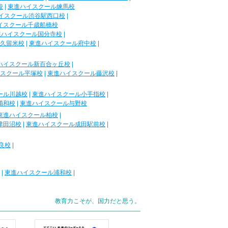
校
|
東進ハイスクール練馬校
イスクール渋谷駅西口校
|
イスクール千歳船橋校
進ハイスクール国分寺校
|
久留米校
|
東進ハイスクール府中校
|
ハイスクール新百合ヶ丘校
|
スクール平塚校
|
東進ハイスクール藤沢校
|
ール川越校
|
東進ハイスクール小手指校
|
浦和校
|
東進ハイスクール与野校
東進ハイスクール柏校
|
津田沼校
|
東進ハイスクール成田駅前校
|
良校
|
|
東進ハイスクール浦和校
|
教育力こそが、国力だと思う。