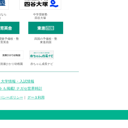
抜なら
中学受験塾
塾
四谷大塚
受験予備校・塾
四国の予備校・塾
進育英舎
東進四国
清瀬ひかり幼稚園
赤ちゃん成長ナビ
 大学情報・入試情報
トも掲載! ナガセ世界時計
バシーポリシー
｜
データ利用