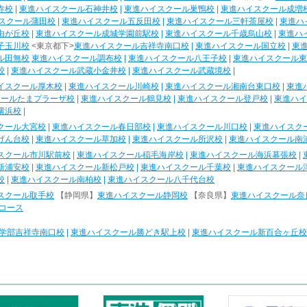
寺校
|
東進ハイスクール石神井校
|
東進ハイスクール巣鴨校
|
東進ハイスクール成増
スクール蒲田校
|
東進ハイスクール五反田校
|
東進ハイスクール三軒茶屋校
|
東進ハ
由が丘校
|
東進ハイスクール成城学園前駅校
|
東進ハイスクール千歳烏山校
|
東進ハ
子玉川校
<東京都下>
東進ハイスクール吉祥寺南口校
|
東進ハイスクール国立校
|
東
ル田無校
東進ハイスクール調布校
|
東進ハイスクール八王子校
|
東進ハイスクール東
校
|
東進ハイスクール武蔵小金井校
|
東進ハイスクール武蔵境校
|
イスクール厚木校
|
東進ハイスクール川崎校
|
東進ハイスクール湘南台東口校
|
東進
クールたまプラーザ校
|
東進ハイスクール鶴見校
|
東進ハイスクール登戸校
|
東進ハイ
横浜校
|
クール大宮校
|
東進ハイスクール春日部校
|
東進ハイスクール川口校
|
東進ハイスク
げん台校
|
東進ハイスクール草加校
|
東進ハイスクール所沢校
|
東進ハイスクール南
スクール市川駅前校
|
東進ハイスクール稲毛海岸校
|
東進ハイスクール海浜幕張校
|
新浦安校
|
東進ハイスクール新松戸校
|
東進ハイスクール千葉校
|
東進ハイスクール
校
|
東進ハイスクール南柏校
|
東進ハイスクール八千代台校
スクール取手校
【静岡県】
東進ハイスクール静岡校
【奈良県】
東進ハイスクール奈
コース
学部吉祥寺南口校
|
東進ハイスクール勝どき駅上校
|
東進ハイスクール新百合ヶ丘校