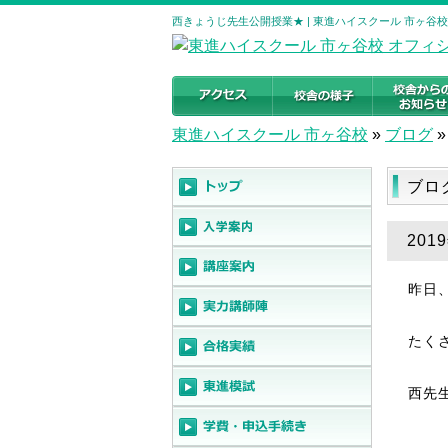
西きょうじ先生公開授業★ | 東進ハイスクール 市ヶ谷
東進ハイスクール 市ヶ谷校
»
ブログ
»
ブロ
20
昨日
たく
西先